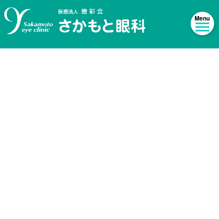
[%title%]
HOME
|
Imformation
|
template.detail
[%list_start%]