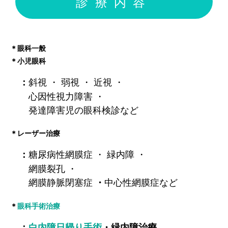
診療内容
＊眼科一般
＊小児眼科
斜視 ・ 弱視 ・ 近視 ・
：
心因性視力障害 ・
発達障害児の眼科検診など
＊レーザー治療
糖尿病性網膜症 ・ 緑内障 ・
：
網膜裂孔 ・
網膜静脈閉塞症
中心性網膜症など
・
＊
眼科手術治療
：
白内障日帰り手術
・緑内障治療