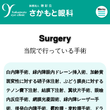
Surgery
当院で行っている手術
白内障手術、緑内障眼内ドレーン挿入術、加齢黄
斑変性に対する硝子体注射、ぶどう膜炎に対する
テノン嚢下注射、結膜下注射、翼状片手術、眼瞼
内反症手術、網膜光凝固術、緑内障レーザー手
術、後発白内障手術、霰粒腫・麦粒腫手術、ドラ