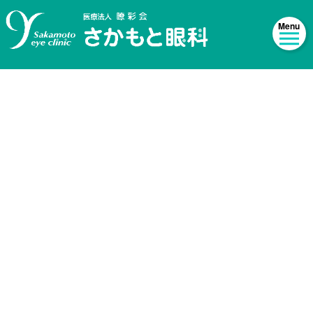
[%title%]
HOME
|
Imformation
|
template.detail
[%list_start%]